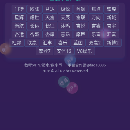
首页
企业背景
企业报道
服务与支持
联系我们
展会活动