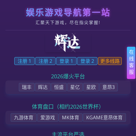
跳转到内容
注册申请V6账号
首页
企业背景
企业报道
服务与支持
联系我们
展会活动